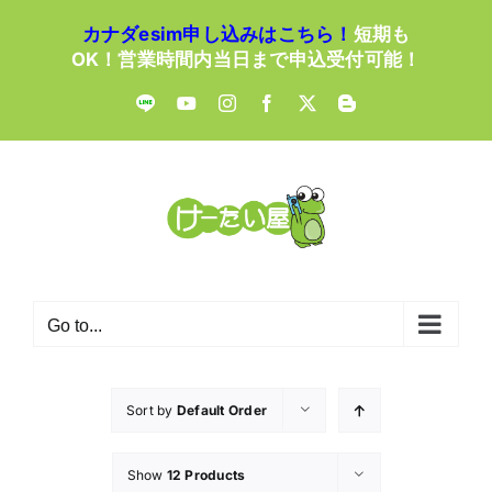
Skip
カナダesim申し込みはこちら！
短期も
to
OK！営業時間内当日まで申込受付可能！
content
LINE
YouTube
Instagram
Facebook
X
Blogger
Go to...
Sort by
Default Order
Show
12 Products