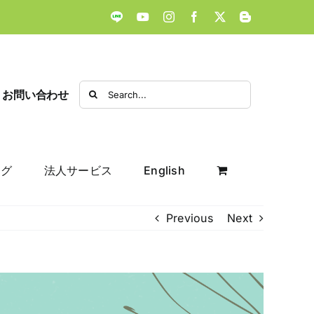
LINE
YouTube
Instagram
Facebook
X
Blogger
Search
お問い合わせ
for:
ログ
法人サービス
English
Previous
Next