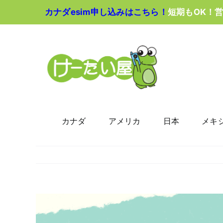
Skip
カナダesim申し込みはこちら！
短期もOK！
to
content
カナダ
アメリカ
日本
メキ
View
Larger