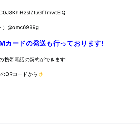
UC0J8KhiHzslZtuGfTmwtElQ
）@omc6989g
IMカードの発送も行っております!
の携帯電話の契約ができます!
のQRコードから