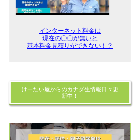
インターネット料金は
現在の
〇〇が無いと
基本料金見積りができない！？
けーたい屋からのカナダ生情報日々更
新中！