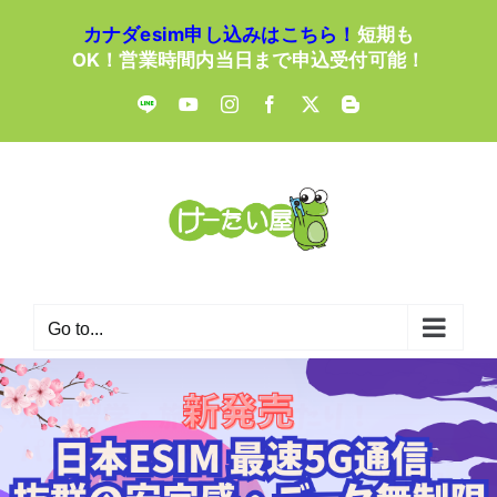
Skip
カナダesim申し込みはこちら！
短期も
to
OK！営業時間内当日まで申込受付可能！
content
LINE
YouTube
Instagram
Facebook
X
Blogger
Go to...