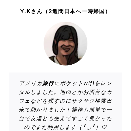
Y.Kさん（2週間日本へ一時帰国）
アメリカ
旅行
にポケットwifiをレン
タルしました。地図とかお洒落なカ
フェなどを探すのにサクサク検索出
来て助かりました！操作も簡単で一
台で友達とも使えてすごく良かった
のでまた利用します（╹◡╹）♡