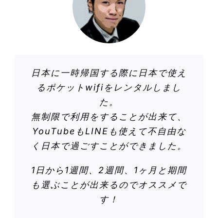
日本に一時帰国する際に日本で使え
るポケットwifiをレンタルしまし
た。
無制限で利用をすることが出来て、
YouTubeもLINEも使えて不自由な
く日本で過ごすことができました。
1日から1週間、2週間、1ヶ月と期間
も選ぶことが出来るのでオススメで
す！