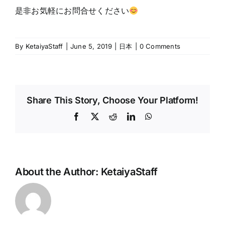
是非お気軽にお問合せください
By
KetaiyaStaff
|
June 5, 2019
|
日本
|
0 Comments
Share This Story, Choose Your Platform!
Facebook
X
Reddit
LinkedIn
WhatsApp
About the Author:
KetaiyaStaff