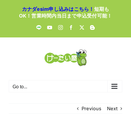
Skip
カナダesim申し込みはこちら！
短期も
to
OK！営業時間内当日まで申込受付可能！
content
LINE
YouTube
Instagram
Facebook
X
Blogger
Go to...
Previous
Next