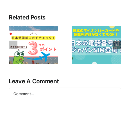
Related Posts
ナ
【一時帰国者必
日本でテキスト
帰
見】日本の電話
メッセージ受け
ェ
番号付きSIM
取れますかタッ
解
が、日本の身分
クスリターンを
通
証なしで契約で
行う際の注意
きる!?
点！
Leave A Comment
Comment