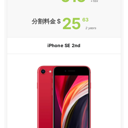
+ tax
25
63
分割料金 $
2 years
iPhone SE 2nd