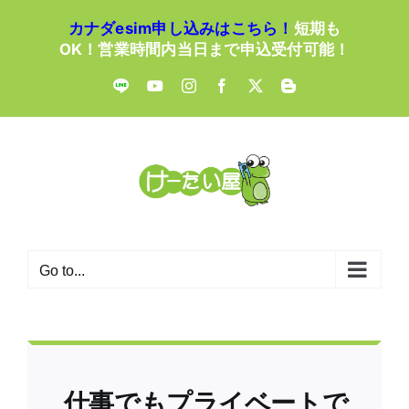
Skip
カナダesim申し込みはこちら！
短期も
to
OK！営業時間内当日まで申込受付可能！
content
LINE
YouTube
Instagram
Facebook
X
Blogger
Go to...
仕事でもプライベートで