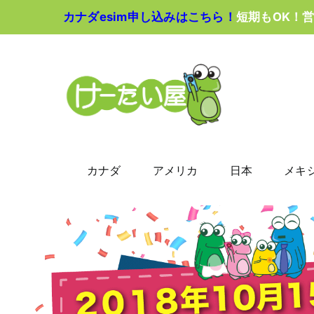
Skip
カナダesim申し込みはこちら！
短期もOK！
to
content
カナダ
アメリカ
日本
メキ