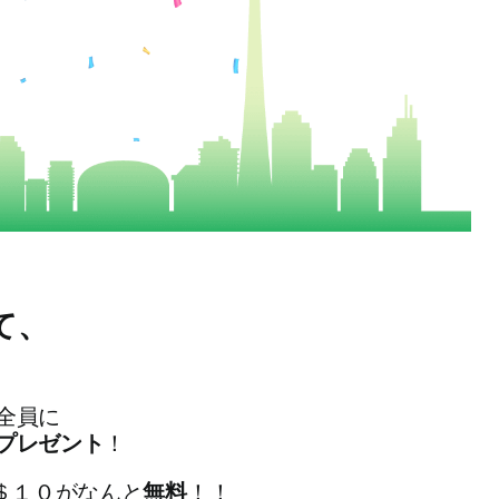
て、
全員に
プレゼント
！
＄１０がなんと
無料
！！