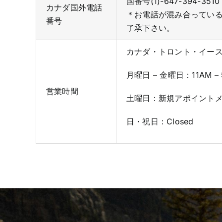
国番号(1)-647-394-3510
カナダ国外電話
＊お電話が混み合ってい
番号
了承下さい。
カナダ・トロント・イー
月曜日 – 金曜日：11AM – 
営業時間
土曜日：
新規アポイントメ
日・祝日：Closed