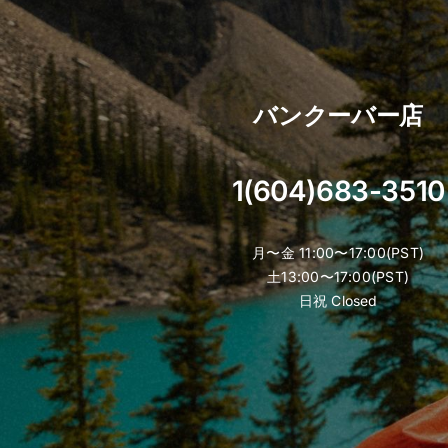
バンクーバー店
1(604)683-3510
月〜金 11:00〜17:00(PST)
土13:00〜17:00(PST)
日祝 Closed