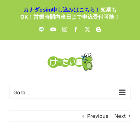
Skip
カナダesim申し込みはこちら！
短期も
to
OK！営業時間内当日まで申込受付可能！
content
LINE
YouTube
Instagram
Facebook
X
Blogger
Go to...
Previous
Next