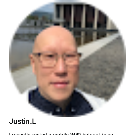
View
Larger
Image
Justin.L
I recently rented a mobile
WiFi
hotspot (also