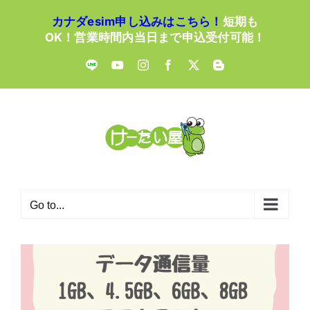
Skip
カナダesim申し込みはこちら！
短期も
to
OK！営業時間内当日まで申込受付可能！
content
LINE
YouTube
Instagram
Facebook
X
Blogger
Go to...