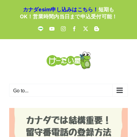
Skip
カナダesim申し込みはこちら！
短期も
to
OK！営業時間内当日まで申込受付可能！
content
LINE
YouTube
Instagram
Facebook
X
Blogger
Go to...