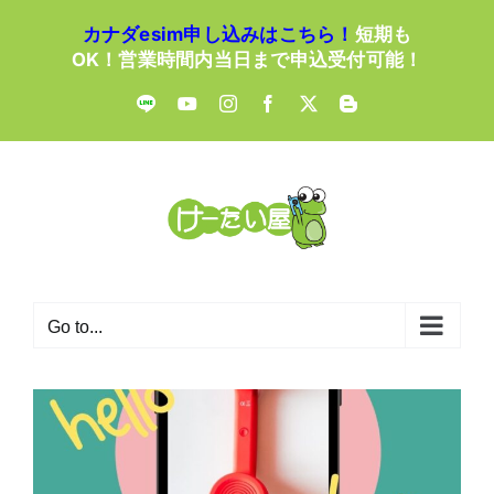
Skip
カナダesim申し込みはこちら！
短期も
to
OK！営業時間内当日まで申込受付可能！
content
LINE
YouTube
Instagram
Facebook
X
Blogger
Go to...