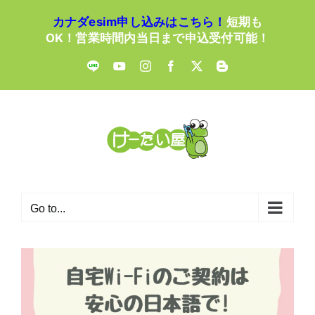
Skip
カナダesim申し込みはこちら！
短期も
to
OK！営業時間内当日まで申込受付可能！
content
LINE
YouTube
Instagram
Facebook
X
Blogger
Go to...