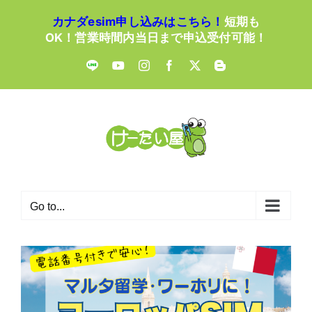
Skip
カナダesim申し込みはこちら！
短期も
to
OK！営業時間内当日まで申込受付可能！
content
LINE
YouTube
Instagram
Facebook
X
Blogger
Go to...