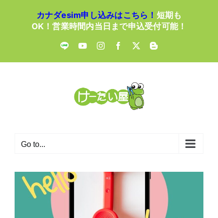
Skip
カナダesim申し込みはこちら！
短期も
to
OK！営業時間内当日まで申込受付可能！
content
LINE
YouTube
Instagram
Facebook
X
Blogger
Go to...