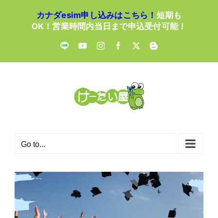
Skip
カナダesim申し込みはこちら！
短期も
to
OK！営業時間内当日まで申込受付可能！
content
LINE
YouTube
Instagram
Facebook
X
Blogger
Go to...