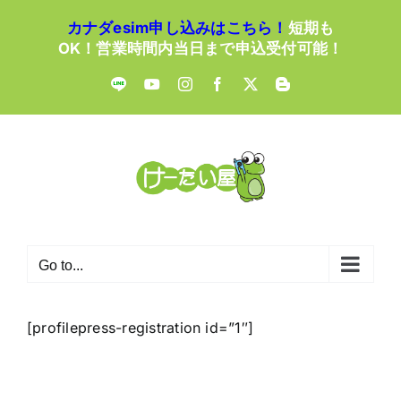
Skip
カナダesim申し込みはこちら！
短期も
to
OK！営業時間内当日まで申込受付可能！
content
LINE
YouTube
Instagram
Facebook
X
Blogger
Go to...
[profilepress-registration id=”1″]