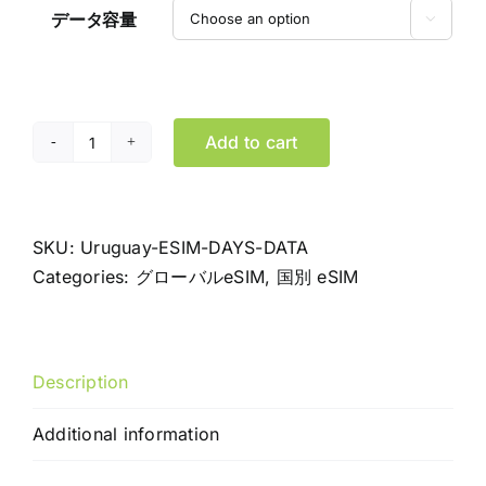
データ容量

Add to cart
ウ
ル
グ
ア
SKU:
Uruguay-ESIM-DAYS-DATA
イ
Categories:
グローバルeSIM
,
国別 eSIM
eSIM
デ
ー
Description
タ
専
Additional information
用
プ