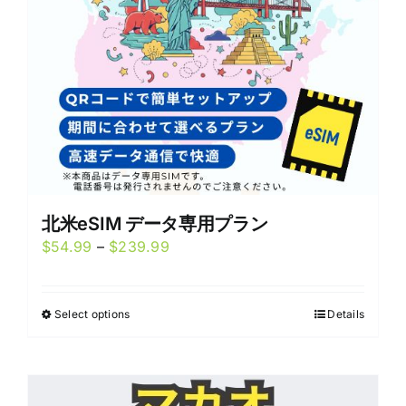
chosen
on
the
product
page
北米eSIM データ専用プラン
Price
$
54.99
–
$
239.99
range:
$54.99
Select options
Details
This
through
product
$239.99
has
multiple