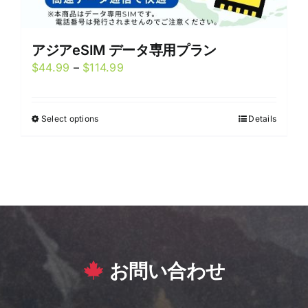
アジアeSIM データ専用プラン
Price
$
44.99
–
$
114.99
range:
$44.99
Select options
Details
This
through
product
$114.99
has
multiple
variants.
The
options
may
お問い合わせ
be
chosen
on