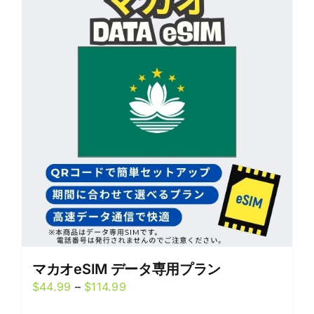
variants.
The
options
may
be
chosen
on
the
product
page
マカオeSIM データ専用プラン
Price
$
44.99
–
$
114.99
range: