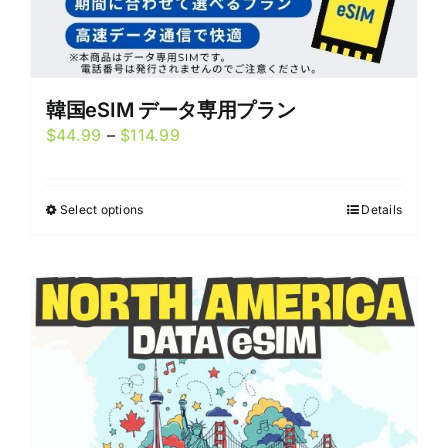
韓国eSIM データ専用プラン
Price
$
44.99
–
$
114.99
range:
$44.99
Select options
Details
This
through
product
$114.99
has
multiple
variants.
The
options
may
be