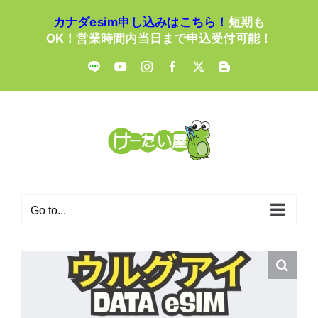
Skip
カナダesim申し込みはこちら！
短期も
to
OK！営業時間内当日まで申込受付可能！
content
LINE
YouTube
Instagram
Facebook
X
Blogger
Go to...