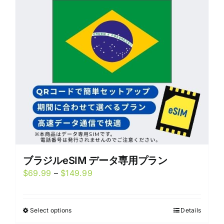
options
may
be
chosen
on
the
product
page
ブラジルeSIM データ専用プラン
Price
$
69.99
–
$
149.99
range:
$69.99
Select options
Details
This
through