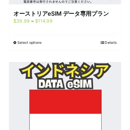
オーストリアeSIM データ専用プラン
Price
$
39.99
–
$
114.99
range:
$39.99
Select options
Details
This
through
product
$114.99
has
multiple
variants.
The
options
may
be
chosen
on
the