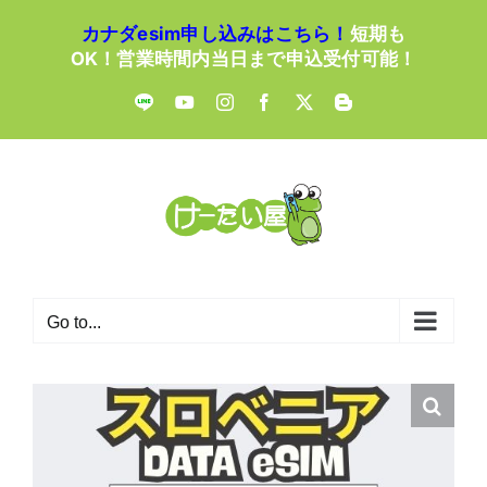
Skip
カナダesim申し込みはこちら！
短期も
to
OK！営業時間内当日まで申込受付可能！
content
LINE
YouTube
Instagram
Facebook
X
Blogger
Go to...