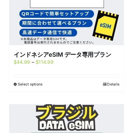
product
page
インドネシアeSIM データ専用プラン
Price
$
44.99
–
$
114.99
range:
$44.99
Select options
Details
This
through
product
$114.99
has
multiple
variants.
The