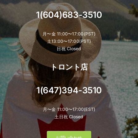
page
1(604)683-3510
月〜金 11:00〜17:00(PST)
土13:00〜17:00(PST)
日祝 Closed
トロント店
1(647)394-3510
月〜金 11:00〜17:00(EST)
土日祝 Closed
お問い合わせ