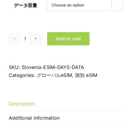
データ容量

Add to cart
ス
ロ
ベ
ニ
SKU:
Slovenia-ESIM-DAYS-DATA
ア
Categories:
グローバルeSIM
,
国別 eSIM
eSIM
デ
ー
Description
タ
専
Additional information
用
プ