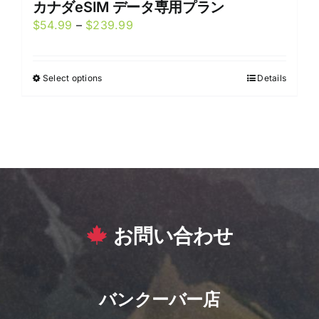
カナダeSIM データ専用プラン
Price
$
54.99
–
$
239.99
range:
$54.99
Select options
Details
This
through
product
$239.99
has
multiple
variants.
The
options
may
お問い合わせ
be
chosen
on
the
バンクーバー店
product