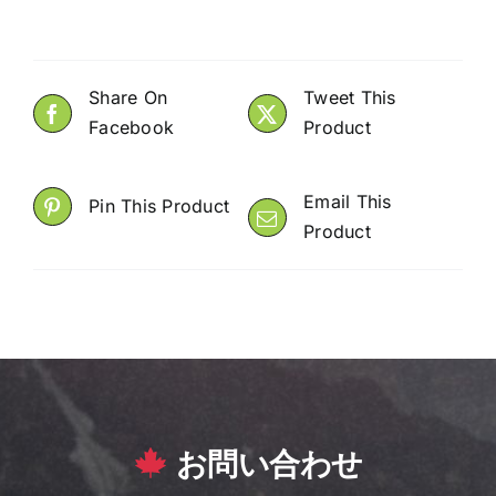
番
号
申
込
Share On
Tweet This
み
Facebook
Product
サ
ー
Email This
Pin This Product
ビ
Product
ス
サ
ポ
ー
ト
料
quantity
お問い合わせ