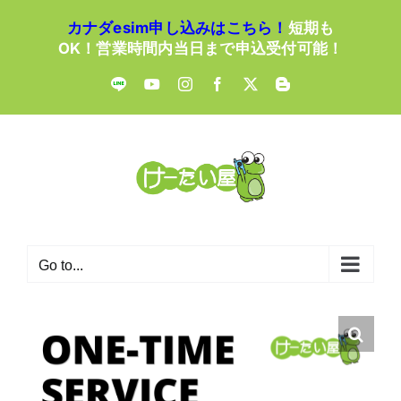
Skip
カナダesim申し込みはこちら！
短期も
to
OK！営業時間内当日まで申込受付可能！
content
LINE
YouTube
Instagram
Facebook
X
Blogger
Go to...