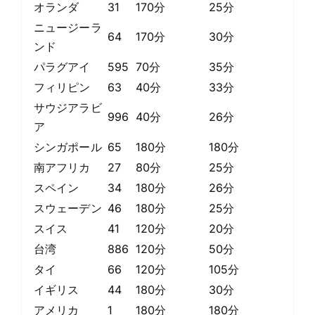
オランダ
31
170分
25分
ニュージーラ
64
170分
30分
ンド
パラグアイ
595
70分
35分
フィリピン
63
40分
33分
サウジアラビ
996
40分
26分
ア
シンガポール
65
180分
180分
南アフリカ
27
80分
25分
スペイン
34
180分
26分
スウェーデン
46
180分
25分
スイス
41
120分
20分
台湾
886
120分
50分
タイ
66
120分
105分
イギリス
44
180分
30分
アメリカ
1
180分
180分