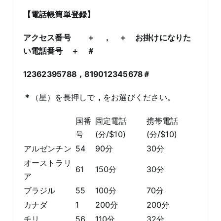
【
電話帳簡単登録
】
アクセス番号 ＋ ， ＋ お掛けになりた
い電話番号 ＋ ＃
12362395788
，
819012345678
＃
＊
（星）を長押しで
，
をお選びください。
国番
固定電話
携帯電話
号
(分/$10)
(分/$10)
アルゼンチン
54
90分
30分
オーストラリ
61
150分
30分
ア
ブラジル
55
100分
70分
カナダ
1
200分
200分
チリ
56
110分
32分