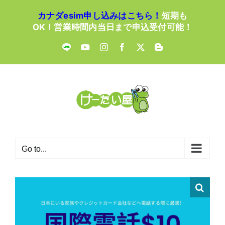
Skip
カナダesim申し込みはこちら！
短期も
to
OK！営業時間内当日まで申込受付可能！
content
LINE
YouTube
Instagram
Facebook
X
Blogger
Go to...