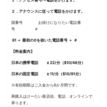
２．アナウンス
に従って電話をかけます。
国番号 お掛けになりたい電話番
号 ＃
81
＋ 最初の
0
を抜いた電話番号 ＋ ＃
【
料金案内
】
日本の携帯電話 ￠22
/
分（
$10/46
分）
日本の固定電話 ￠11
/
分（
$10/91
分）
※有効期限はご入金から6か月間です。
再購入はけーたい屋店頭、電話、オンラインで
承ります。