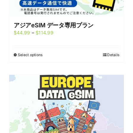
アジアeSIM データ専用プラン
Price
$
44.99
–
$
114.99
range:
$44.99
Select options
Details
This
through
product
$114.99
has
multiple
variants.
The
options
may
be
chosen