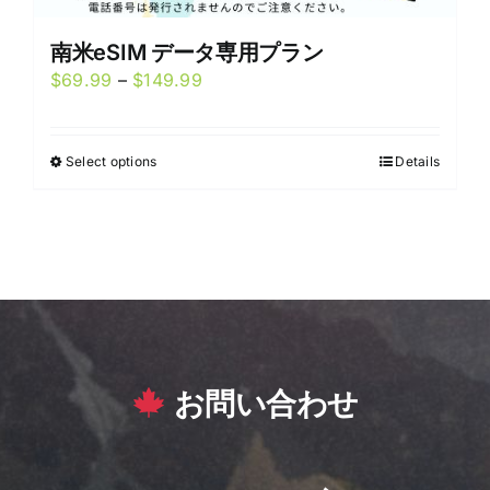
南米eSIM データ専用プラン
Price
$
69.99
–
$
149.99
range:
$69.99
Select options
Details
This
through
product
$149.99
has
multiple
variants.
The
options
may
お問い合わせ
be
chosen
on