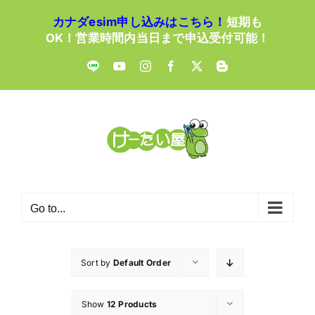
Skip
カナダesim申し込みはこちら！
短期も
to
OK！営業時間内当日まで申込受付可能！
content
LINE
YouTube
Instagram
Facebook
X
Blogger
Go to...
Sort by
Default Order
Show
12 Products