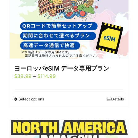
on
the
product
page
ヨーロッパeSIM データ専用プラン
Price
$
39.99
–
$
114.99
range:
$39.99
Select options
Details
This
through
product
$114.99
has
multiple
variants.