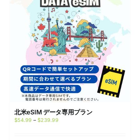
The
options
may
be
chosen
on
the
product
page
北米eSIM データ専用プラン
Price
$
54.99
–
$
239.99
range:
$54.99