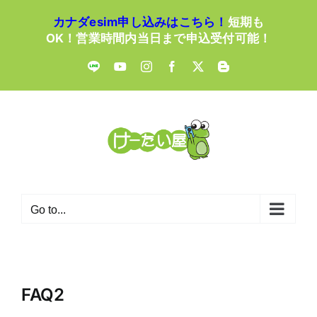
Skip
カナダesim申し込みはこちら！
短期も
to
OK！営業時間内当日まで申込受付可能！
content
LINE
YouTube
Instagram
Facebook
X
Blogger
Go to...
FAQ2