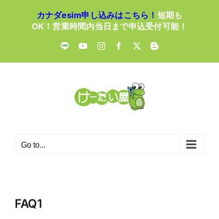
Skip
カナダesim申し込みはこちら！
短期も
to
OK！営業時間内当日まで申込受付可能！
content
LINE
YouTube
Instagram
Facebook
X
Blogger
Go to...
FAQ1