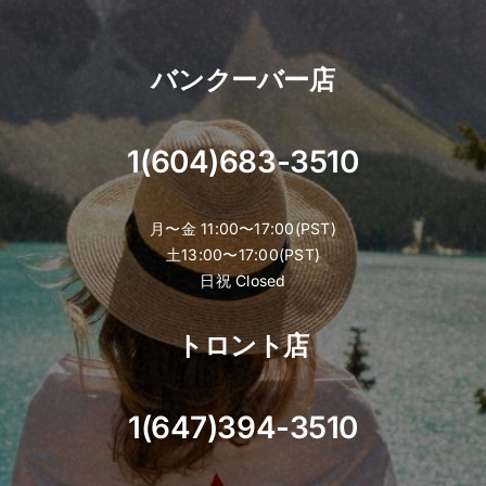
バンクーバー店
1(604)683-3510
月〜金 11:00〜17:00(PST)
土13:00〜17:00(PST)
日祝 Closed
トロント店
1(647)394-3510