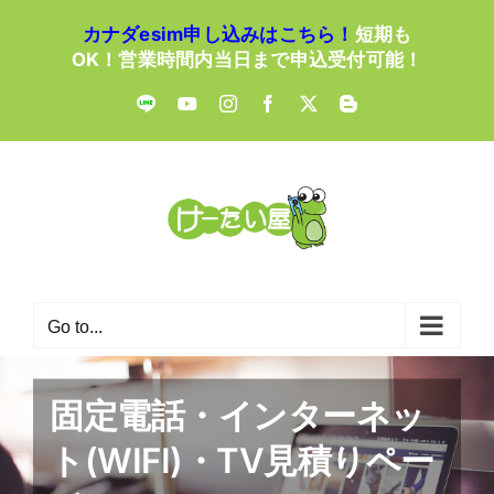
Skip
カナダesim申し込みはこちら！
短期も
to
OK！営業時間内当日まで申込受付可能！
content
LINE
YouTube
Instagram
Facebook
X
Blogger
Go to...
固定電話・インターネッ
ト(WIFI)・TV見積りペー