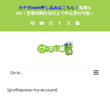
Skip
カナダesim申し込みはこちら！
短期も
to
OK！営業時間内当日まで申込受付可能！
content
LINE
YouTube
Instagram
Facebook
X
Blogger
Go to...
[profilepress-my-account]