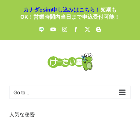
Skip
カナダesim申し込みはこちら！
短期も
to
OK！営業時間内当日まで申込受付可能！
content
LINE
YouTube
Instagram
Facebook
X
Blogger
Go to...
人気な秘密