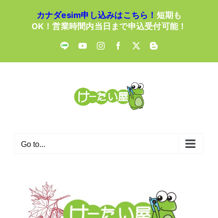
Skip
カナダesim申し込みはこちら！
短期も
to
OK！営業時間内当日まで申込受付可能！
content
LINE
YouTube
Instagram
Facebook
X
Blogger
Go to...