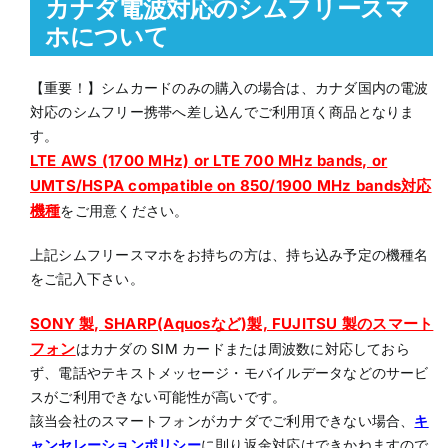
カナダ電波対応のシムフリースマ
ホについて
【重要！】シムカードのみの購入の場合は、カナダ国内の電波
対応のシムフリー携帯へ差し込んでご利用頂く商品となりま
す。
LTE AWS (1700 MHz) or LTE 700 MHz bands, or
UMTS/HSPA compatible on 850/1900 MHz bands対応
機種
をご用意ください。
上記シムフリースマホをお持ちの方は、持ち込み予定の機種名
をご記入下さい。
SONY 製, SHARP(Aquosなど)製, FUJITSU 製のスマート
フォン
はカナダの SIM カードまたは周波数に対応しておら
ず、電話やテキストメッセージ・モバイルデータなどのサービ
スがご利用できない可能性が高いです。
該当会社のスマートフォンがカナダでご利用できない場合、
キ
ャンセレーションポリシー
に則り返金対応はできかねますので